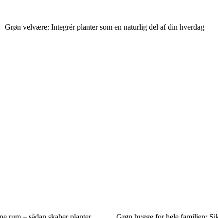
Grøn velvære: Integrér planter som en naturlig del af din hverdag
ne rum – sådan skaber planter
Grøn hygge for hele familien: Si