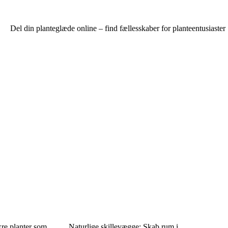
Del din planteglæde online – find fællesskaber for planteentusiaster
kre planter som
Naturlige skillevægge: Skab rum i