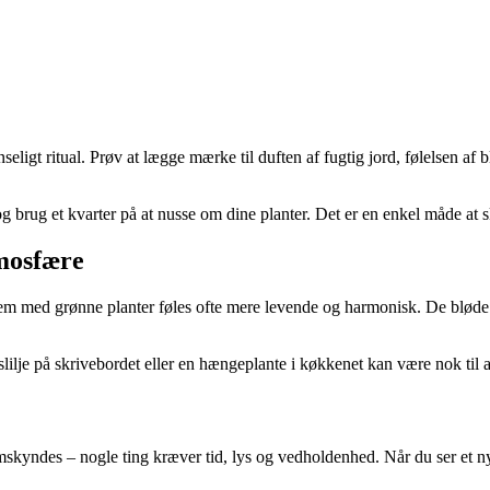
seligt ritual. Prøv at lægge mærke til duften af fugtig jord, følelsen a
og brug et kvarter på at nusse om dine planter. Det er en enkel måde at s
tmosfære
em med grønne planter føles ofte mere levende og harmonisk. De bløde f
lje på skrivebordet eller en hængeplante i køkkenet kan være nok til at 
skyndes – nogle ting kræver tid, lys og vedholdenhed. Når du ser et nyt b