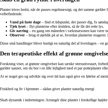
Planter trives bedst, når de passes regelmæssigt, og det samme gælder f
velbefindende.
Vand på faste dage
– find et tidspunkt, der passer dig, fx sønda
Tjek lyset
– flyt planterne efter årstiden, så de får det rette lys.
Giv næring
– en gang om måneden i vækstsæsonen kan være n
Observer
– brug et øjeblik på at se, hvordan planterne reagerer.
Disse små handlinger bliver hurtigt en naturlig del af hverdagen – en
Den terapeutiske effekt af grønne omgivels
Forskning viser, at grønne omgivelser kan sænke stressniveauet, forbed
gælder uanset, om du bor i en lille lejlighed med et par potteplanter ell
At se noget gro og udvikle sig over tid kan også give en følelse af men
Friskhed og liv i hjemmet – sådan giver planter naturlig energi
Skab dynamik i indretningen: Arrangér dine planter i forskellige højder