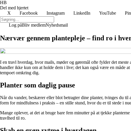
HB
Del med hjertet
X
Facebook
Instagram
LinkedIn
YouTube
Pin
Log på
Bliv medlem
Nyhedsmail
Nærvær gennem plantepleje – find ro i hve
I en travl hverdag, hvor mails, møder og gøremål ofte fylder det meste af
handler ikke kun om at holde dem i live; det kan også være en måde at s
tempoet omkring dig.
Planter som daglig pause
Når du vander, beskærer eller blot betragter dine planter, tvinges du 
form for mindfulness i praksis – en stille stund, hvor du er til stede i nue
Mange oplever, at det at bruge bare fem minutter på at tjekke planterne 
travlhed til ro.
Skab en grøn rytme i hverdagen