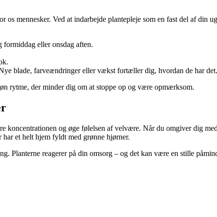
or os mennesker. Ved at indarbejde plantepleje som en fast del af din u
g formiddag eller onsdag aften.
ok.
 Nye blade, farveændringer eller vækst fortæller dig, hvordan de har det
 grøn rytme, der minder dig om at stoppe op og være opmærksom.
er
re koncentrationen og øge følelsen af velvære. Når du omgiver dig med 
er har et helt hjem fyldt med grønne hjørner.
ing. Planterne reagerer på din omsorg – og det kan være en stille påmin