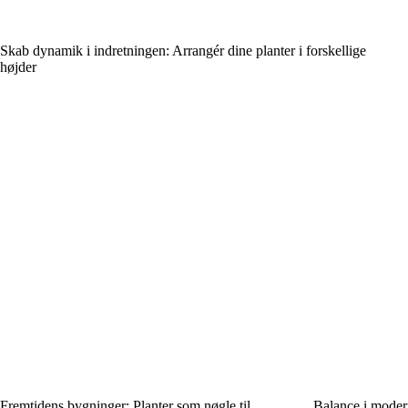
Skab dynamik i indretningen: Arrangér dine planter i forskellige
højder
Fremtidens bygninger: Planter som nøgle til
Balance i moder