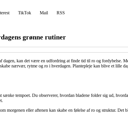
terest
TikTok
Mail
RSS
rdagens grønne rutiner
 dagen, kan det være en udfordring at finde tid til ro og fordybelse. Men
kabe nærvær, rytme og ro i hverdagen. Plantepleje kan blive et lille dag
til at sænke tempoet. Du observerer, hvordan bladene folder sig ud, hvo
t.
om morgenen eller aftenen kan skabe en følelse af ro og struktur. Det bl