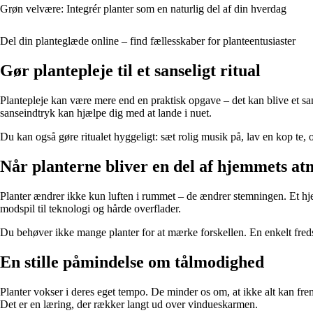
Grøn velvære: Integrér planter som en naturlig del af din hverdag
Del din planteglæde online – find fællesskaber for planteentusiaster
Gør plantepleje til et sanseligt ritual
Plantepleje kan være mere end en praktisk opgave – det kan blive et san
sanseindtryk kan hjælpe dig med at lande i nuet.
Du kan også gøre ritualet hyggeligt: sæt rolig musik på, lav en kop te, 
Når planterne bliver en del af hjemmets a
Planter ændrer ikke kun luften i rummet – de ændrer stemningen. Et hj
modspil til teknologi og hårde overflader.
Du behøver ikke mange planter for at mærke forskellen. En enkelt fredsli
En stille påmindelse om tålmodighed
Planter vokser i deres eget tempo. De minder os om, at ikke alt kan frem
Det er en læring, der rækker langt ud over vindueskarmen.